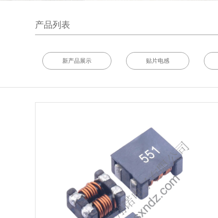
产品列表
新产品展示
贴片电感