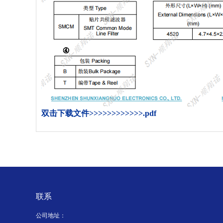
双击下载文件>>>>>>>>>>>>.
pdf
联系
公司地址：