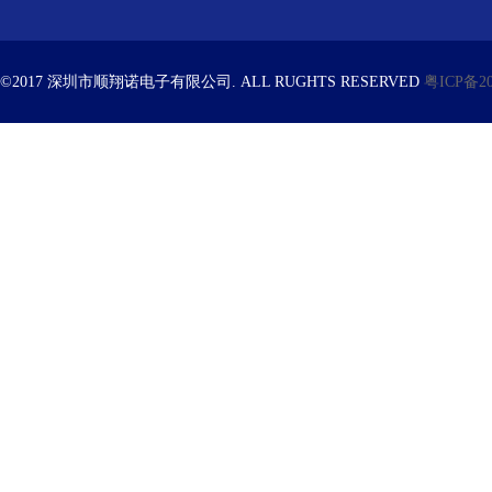
©2017 深圳市顺翔诺电子有限公司. ALL RUGHTS RESERVED
粤ICP备20