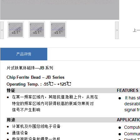
<
>
上
产品详情