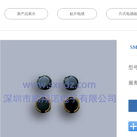
新产品展示
贴片电感
片式电感磁
SM
型号
服务